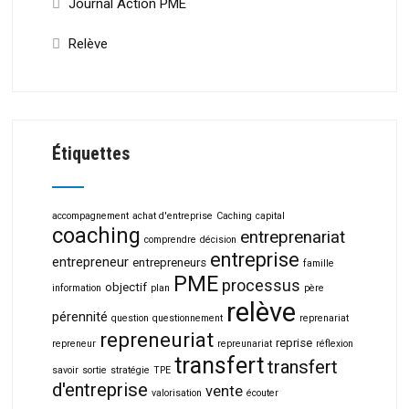
Journal Action PME
Relève
Étiquettes
accompagnement
achat d'entreprise
Caching
capital
coaching
entreprenariat
comprendre
décision
entreprise
entrepreneur
entrepreneurs
famille
PME
processus
objectif
information
plan
père
relève
pérennité
question
questionnement
reprenariat
repreneuriat
reprise
repreneur
repreunariat
réflexion
transfert
transfert
savoir
sortie
stratégie
TPE
d'entreprise
vente
valorisation
écouter