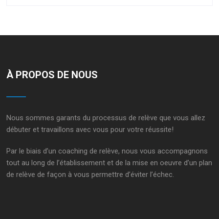
À PROPOS DE NOUS
Nous sommes garants du processus de relève que vous allez
débuter et travaillons avec vous pour votre réussite!
Par le biais d’un
coaching de relève
, nous vous accompagnons
tout au long de l’établissement et de la mise en oeuvre d’un
plan
de relève
de façon à vous permettre d’éviter l’échec.