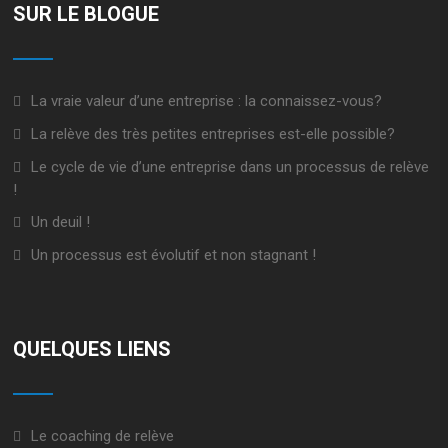
SUR LE BLOGUE
La vraie valeur d’une entreprise : la connaissez-vous?
La relève des très petites entreprises est-elle possible?
Le cycle de vie d’une entreprise dans un processus de relève
!
Un deuil !
Un processus est évolutif et non stagnant !
QUELQUES LIENS
Le coaching de relève