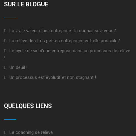
SUR LE BLOGUE
La vraie valeur d’une entreprise : la connaissez-vous?
La relève des très petites entreprises est-elle possible?
Le cycle de vie d’une entreprise dans un processus de relève
!
Un deuil !
Un processus est évolutif et non stagnant !
QUELQUES LIENS
Le coaching de relève