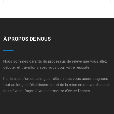
À PROPOS DE NOUS
Nous sommes garants du processus de relève que vous allez
débuter et travaillons avec vous pour votre réussite!
Par le biais d’un
coaching de relève
, nous vous accompagnons
tout au long de l’établissement et de la mise en oeuvre d’un
plan
de relève
de façon à vous permettre d’éviter l’échec.