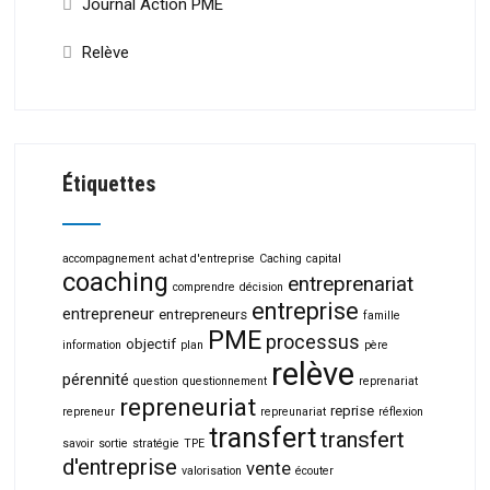
Journal Action PME
Relève
Étiquettes
accompagnement
achat d'entreprise
Caching
capital
coaching
entreprenariat
comprendre
décision
entreprise
entrepreneur
entrepreneurs
famille
PME
processus
objectif
information
plan
père
relève
pérennité
question
questionnement
reprenariat
repreneuriat
reprise
repreneur
repreunariat
réflexion
transfert
transfert
savoir
sortie
stratégie
TPE
d'entreprise
vente
valorisation
écouter