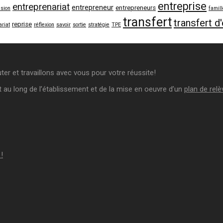
entreprise
entreprenariat
entrepreneur
entrepreneurs
ision
famil
transfert
transfert d
reprise
riat
réflexion
savoir
sortie
stratégie
TPE
r et travaillons avec vous pour votre réussite!
au long de l’établissement et de la mise en oeuvre d’un
plan de relè
!