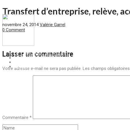
Transfert d’entreprise, relève, a
novembre 24, 2014
Valérie Garrel
0 Comment
Laisser un commentaire
LE COACHING DE RELÈVE
LE PLAN DE RELÈVE
LIVRE SUR LA RELÈVE
BLOGUE
Votre adresse e-mail ne sera pas publiée.
Les champs obligatoires
Commentaire
*