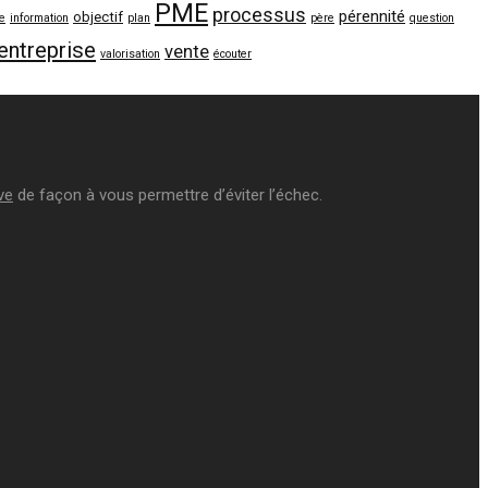
PME
processus
pérennité
objectif
le
information
plan
père
question
'entreprise
vente
valorisation
écouter
ve
de façon à vous permettre d’éviter l’échec.