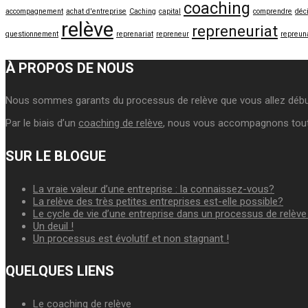
coaching
accompagnement
achat d'entreprise
Caching
capital
comprendre
déc
relève
repreneuriat
questionnement
reprenariat
repreneur
repreuna
À PROPOS DE NOUS
Nous sommes garants du processus de relève que vous allez débute
Par le biais d’un
coaching de relève
, nous vous accompagnons tout 
SUR LE BLOGUE
La vraie valeur d’une entreprise : la connaissez-vous?
La relève des très petites entreprises est-elle possible?
Le cycle de vie d’une entreprise dans un processus de relève 
Un deuil !
Un processus est évolutif et non stagnant !
QUELQUES LIENS
Le coaching de relève