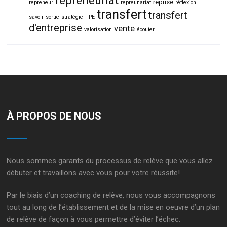
repreneuriat
reprise
repreneur
repreunariat
réflexion
transfert
transfert
savoir
sortie
stratégie
TPE
d'entreprise
vente
valorisation
écouter
À PROPOS DE NOUS
Nous sommes garants du processus de relève que vous allez
débuter et travaillons avec vous pour votre réussite!
Par le biais d’un
coaching de relève
, nous vous accompagnons
tout au long de l’établissement et de la mise en oeuvre d’un
plan
de relève
de façon à vous permettre d’éviter l’échec.