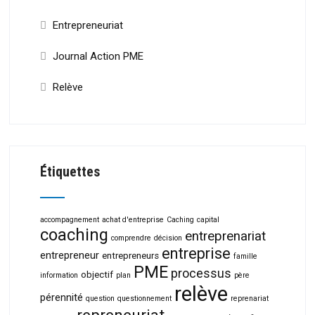
Entrepreneuriat
Journal Action PME
Relève
Étiquettes
accompagnement
achat d'entreprise
Caching
capital
coaching
entreprenariat
comprendre
décision
entreprise
entrepreneur
entrepreneurs
famille
PME
processus
objectif
information
plan
père
relève
pérennité
question
questionnement
reprenariat