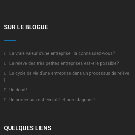
SUR LE BLOGUE
La vraie valeur d’une entreprise : la connaissez-vous?
La relève des très petites entreprises est-elle possible?
Le cycle de vie d’une entreprise dans un processus de relève
!
Un deuil !
Un processus est évolutif et non stagnant !
QUELQUES LIENS