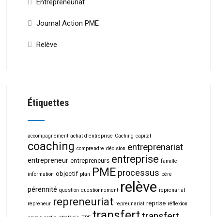
Entrepreneuriat
Journal Action PME
Relève
Étiquettes
accompagnement
achat d'entreprise
Caching
capital
coaching
entreprenariat
comprendre
décision
entreprise
entrepreneur
entrepreneurs
famille
PME
processus
objectif
information
plan
père
relève
pérennité
question
questionnement
reprenariat
repreneuriat
reprise
repreneur
repreunariat
réflexion
transfert
transfert