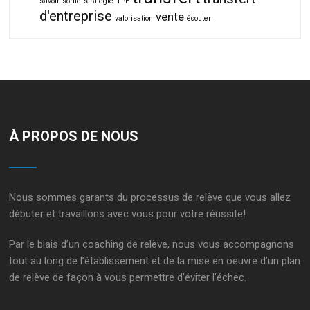
savoir
sortie
stratégie
TPE
d'entreprise
vente
valorisation
écouter
À PROPOS DE NOUS
Nous sommes garants du processus de relève que vous allez
débuter et travaillons avec vous pour votre réussite!
Par le biais d’un
coaching de relève
, nous vous accompagnons
tout au long de l’établissement et de la mise en oeuvre d’un
plan
de relève
de façon à vous permettre d’éviter l’échec.