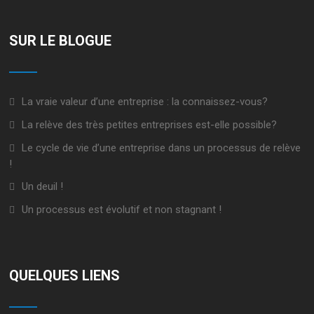
SUR LE BLOGUE
La vraie valeur d’une entreprise : la connaissez-vous?
La relève des très petites entreprises est-elle possible?
Le cycle de vie d’une entreprise dans un processus de relève
!
Un deuil !
Un processus est évolutif et non stagnant !
QUELQUES LIENS